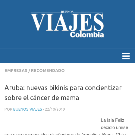
EMPRESAS
/
RECOMENDADO
Aruba: nuevas bikinis para concientizar
sobre el cáncer de mama
POR
BUENOS VIAJES
·
22/10/2019
La Isla Feliz
decidió unirse
con cinco reconocidos diseñadores de Argentina, Brasil, Chile,