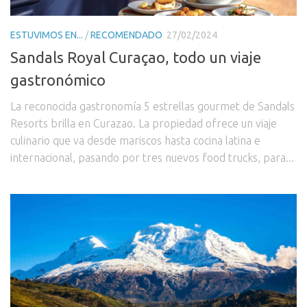
ESTUVIMOS EN...
/
RECOMENDADO
27/02/2024
Sandals Royal Curaçao, todo un viaje
gastronómico
La reconocida gastronomía 5 estrellas gourmet de Sandals
Resorts brilla en Curazao. La propiedad ofrece un viaje
culinario que va desde mariscos hasta cocina latina e
internacional, pasando por tres nuevos food trucks, para...