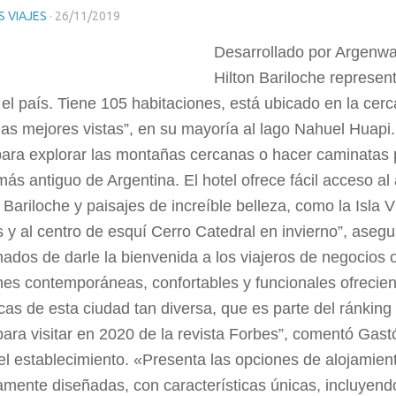
 VIAJES
·
26/11/2019
Desarrollado por Argenw
Hilton Bariloche represent
el país. Tiene 105 habitaciones, está ubicado en la cer
“las mejores vistas”, en su mayoría al lago Nahuel Huapi.
para explorar las montañas cercanas o hacer caminatas 
más antiguo de Argentina. El hotel ofrece fácil acceso a
 Bariloche y paisajes de increíble belleza, como la Isla 
 y al centro de esquí Cerro Catedral en invierno”, aseg
ados de darle la bienvenida a los viajeros de negocios 
nes contemporáneas, confortables y funcionales ofrecien
as de esta ciudad tan diversa, que es parte del ránking
para visitar en 2020 de la revista Forbes”, comentó Gast
el establecimiento. «Presenta las opciones de alojamie
mente diseñadas, con características únicas, incluyend