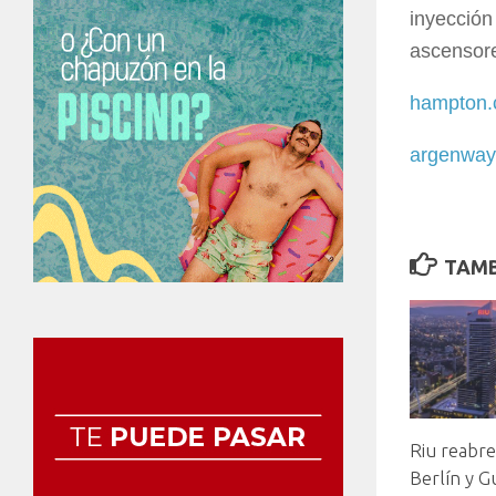
inyección
ascensore
hampton
argenway
TAMB
Riu reabre
Berlín y G