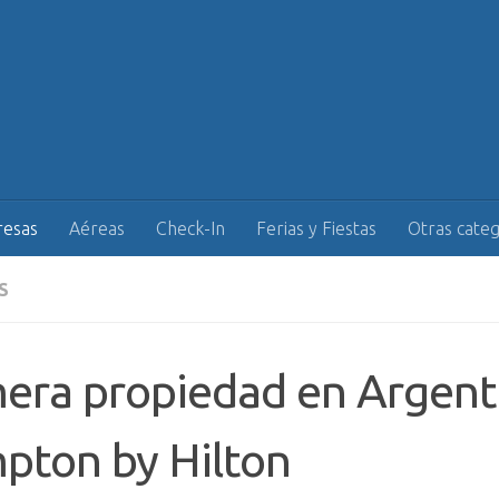
esas
Aéreas
Check-In
Ferias y Fiestas
Otras categ
S
era propiedad en Argent
pton by Hilton