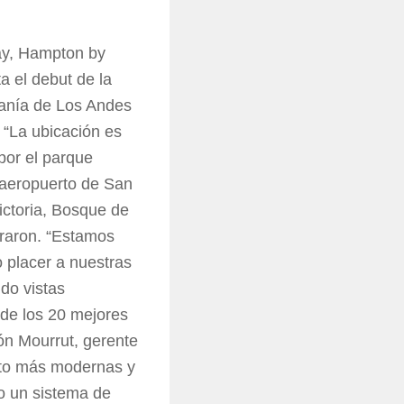
ay, Hampton by
a el debut de la
canía de Los Andes
 “La ubicación es
por el parque
l aeropuerto de San
Victoria, Bosque de
uraron. “Estamos
o placer a nuestras
do vistas
 de los 20 mejores
ón Mourrut, gerente
nto más modernas y
o un sistema de