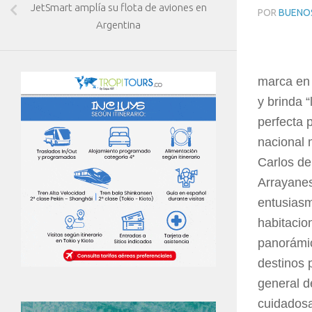
JetSmart amplía su flota de aviones en
POR
BUENOS
Argentina
marca en 
y brinda 
perfecta 
nacional 
Carlos de
Arrayanes
entusiasm
habitacio
panorámic
destinos 
general d
cuidadosa