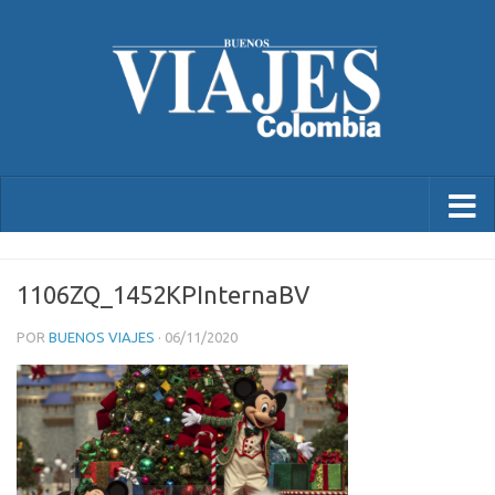
1106ZQ_1452KPInternaBV
POR
BUENOS VIAJES
·
06/11/2020