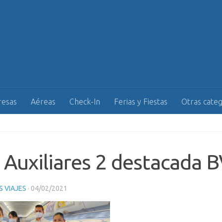
esas
Aéreas
Check-In
Ferias y Fiestas
Otras categ
 Auxiliares 2 destacada 
 VIAJES
·
04/02/2021