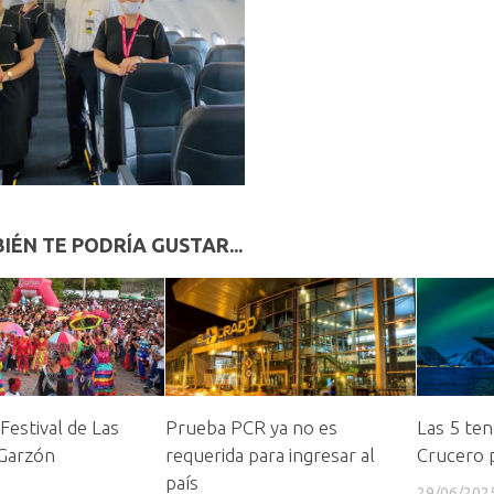
IÉN TE PODRÍA GUSTAR...
 Festival de Las
Prueba PCR ya no es
Las 5 ten
 Garzón
requerida para ingresar al
Crucero 
país
29/06/202