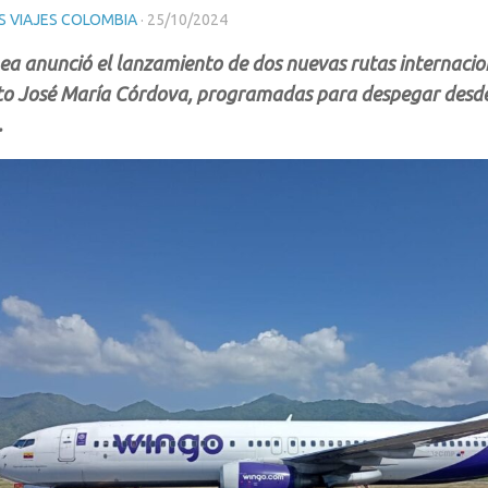
 VIAJES COLOMBIA
·
25/10/2024
nea anunció el lanzamiento de dos nuevas rutas internacio
o José María Córdova, programadas para despegar desde
.