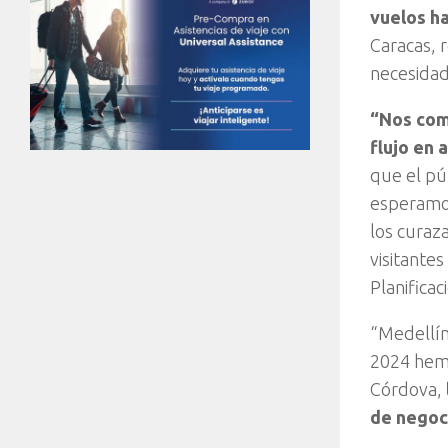
vuelos ha
Caracas, 
necesidad
“Nos com
flujo en
que el pú
esperamos
los curaz
visitante
Planifica
“Medellín
2024 hemo
Córdova,
de negoci