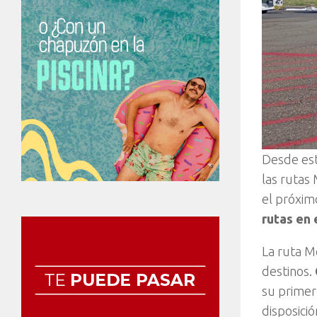
Desde est
las rutas
el próxim
rutas en 
La ruta M
destinos.
su primer
disposici