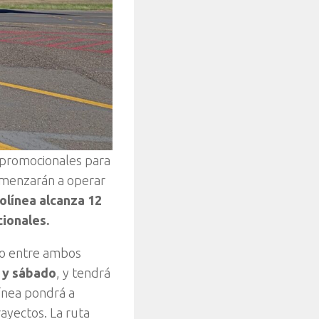
s promocionales para
omenzarán a operar
olínea alcanza 12
cionales.
cto entre ambos
s y sábado
, y tendrá
ínea pondrá a
ayectos. La ruta