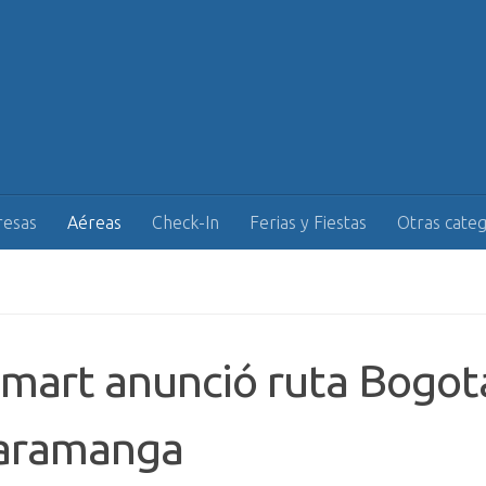
esas
Aéreas
Check-In
Ferias y Fiestas
Otras categ
mart anunció ruta Bogot
aramanga