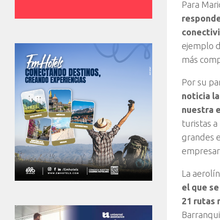
Para Mari
responde 
conectiv
ejemplo d
más compe
Por su par
noticia l
nuestra 
turistas 
grandes e
empresari
La aerolí
el que s
21 rutas 
Barranqui