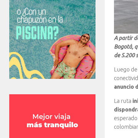
A partir 
Bogotá, q
de 5.200 si
Luego de 
conectivid
anuncio 
La ruta
in
dispondr
esperado 
colombia