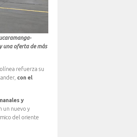
 Bucaramanga-
y una oferta de más
olínea refuerza su
ntander,
con el
emanales y
en un nuevo y
mico del oriente