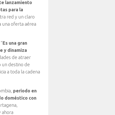
te lanzamiento
tas para la
ra red y un claro
a una oferta aérea
 “
Es una gran
ce y dinamiza
idades de atraer
o un destino de
cia a toda la cadena
lombia,
periodo en
ado doméstico con
artagena,
y ahora