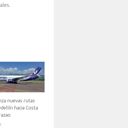
ales.
nza nuevas rutas
ellín hacia Costa
razao
4