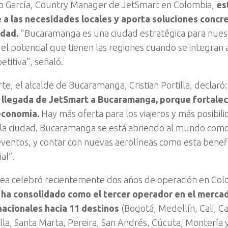
o García, Country Manager de JetSmart en Colombia,
es
a las necesidades locales y aporta soluciones concre
idad.
“Bucaramanga es una ciudad estratégica para nuest
el potencial que tienen las regiones cuando se integran 
titiva”, señaló.
te, el alcalde de Bucaramanga, Cristian Portilla, declaró:
a llegada de JetSmart a Bucaramanga, porque fortale
economía.
Hay más oferta para los viajeros y más posibil
a la ciudad. Bucaramanga se está abriendo al mundo com
ventos, y contar con nuevas aerolíneas como esta benefi
al”.
nea celebró recientemente dos años de operación en Co
e ha consolidado como el tercer operador en el merc
nacionales hacia 11 destinos
(Bogotá, Medellín, Cali, C
lla, Santa Marta, Pereira, San Andrés, Cúcuta, Montería 