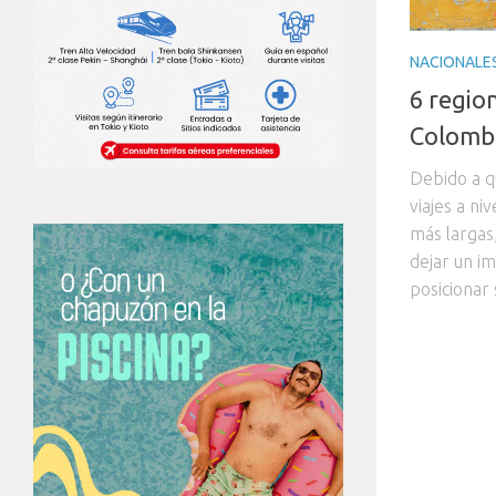
NACIONALE
6 regio
Colomb
Debido a q
viajes a ni
más largas
dejar un i
posicionar s