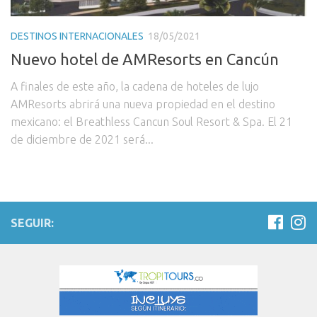
DESTINOS INTERNACIONALES
18/05/2021
Nuevo hotel de AMResorts en Cancún
A finales de este año, la cadena de hoteles de lujo
AMResorts abrirá una nueva propiedad en el destino
mexicano: el Breathless Cancun Soul Resort & Spa. El 21
de diciembre de 2021 será...
SEGUIR: