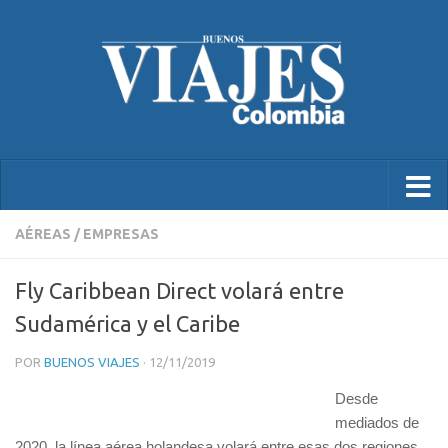
AÉREAS
/
EMPRESAS
Fly Caribbean Direct volará entre
Sudamérica y el Caribe
POR
BUENOS VIAJES
·
12/11/2019
Desde
mediados de
2020, la línea aérea holandesa volará entre esas dos regiones