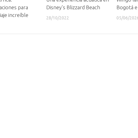
ciones para
Disney’s Blizzard Beach
Bogotá e 
aje increíble
28/10/2022
05/06/202