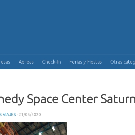
esas
Aéreas
Check-In
Ferias y Fiestas
Otras categ
edy Space Center Satur
 VIAJES
·
21/05/2020