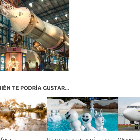
IÉN TE PODRÍA GUSTAR...
frica:
Una experiencia acuática en
Wingo la