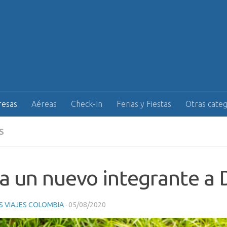
esas
Aéreas
Check-In
Ferias y Fiestas
Otras categ
S
a un nuevo integrante a 
 VIAJES COLOMBIA
·
05/08/2020