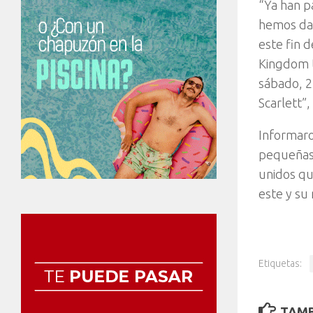
“Ya han p
hemos dan
este fin 
Kingdom ta
sábado, 2
Scarlett”
Informar
pequeñas 
unidos qu
este y su
Etiquetas:
TAMB