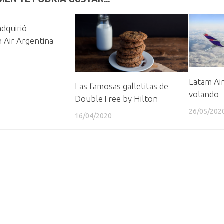
dquirió
 Air Argentina
Latam Air
Las famosas galletitas de
volando
DoubleTree by Hilton
26/05/202
16/04/2020