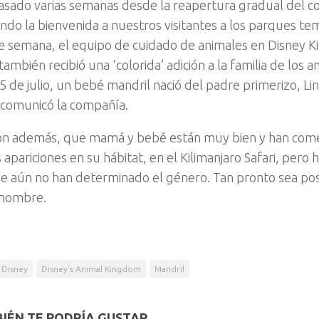
asado varias semanas desde la reapertura gradual del c
do la bienvenida a nuestros visitantes a los parques tem
de semana, el equipo de cuidado de animales en Disney 
mbién recibió una ‘colorida’ adición a la familia de los a
5 de julio, un bebé mandril nació del padre primerizo, Li
, comunicó la compañía.
on además, que mamá y bebé están muy bien y han com
apariciones en su hábitat, en el Kilimanjaro Safari, pero 
e aún no han determinado el género. Tan pronto sea pos
 nombre.
Disney
Disney’s Animal Kingdom
Mandril
IÉN TE PODRÍA GUSTAR...