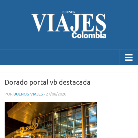
Dorado portal vb destacada
POR
BUENOS VIAJES
·
27/08/2020