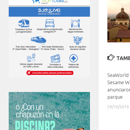
TAMB
SeaWorld 
Sesame W
anunciaro
parque
29/10/2019