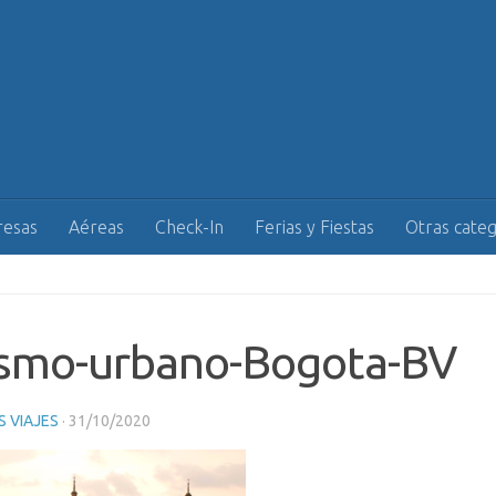
esas
Aéreas
Check-In
Ferias y Fiestas
Otras categ
ismo-urbano-Bogota-BV
 VIAJES
·
31/10/2020