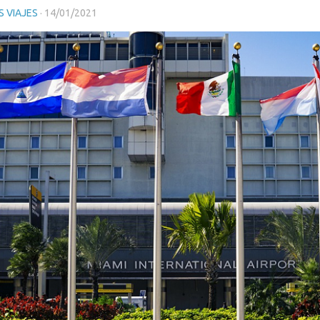
 VIAJES
·
14/01/2021