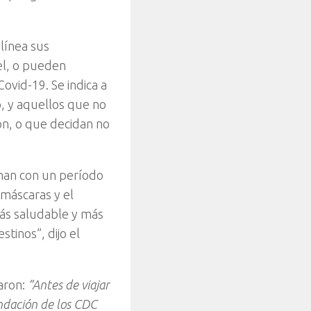
línea sus
el, o pueden
vid-19. Se indica a
o, y aquellos que no
n, o que decidan no
inan con un período
 máscaras y el
más saludable y más
tinos”, dijo el
aron:
“Antes de viajar
endación de los CDC