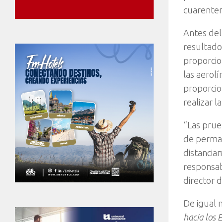
cuarenten
Antes del
resultado
proporcio
las aerol
proporcio
realizar 
“Las prue
de perman
distancia
responsab
director 
De igual 
hacia los 