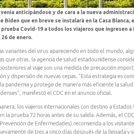
venía anticipándose y de cara a la nueva administrac
e Biden que en breve se instalará en la Casa Blanca,
a prueba Covid-19 a todos los viajeros que ingresen a
l 26 de enero.
s variantes del virus apareciendo en todo el mundo, al
as que otras, la agencia de salud estadounidense consid
 posteriores al viaje son una medida de precaución import
ión y dispersión de nuevas cepas. “Esta estrategia es cons
 la pandemia y protege de manera más eficiente la salud
denses”, manifestó el CDC en el anuncio oficial.
anera, los viajeros internacionales con destino a Estado
en la prueba 72 horas antes de su salida. Además, el CDC
 Prevención de Enfermedades) recomienda a los visitante
evamente de tres a cinco días después de la llegada y 