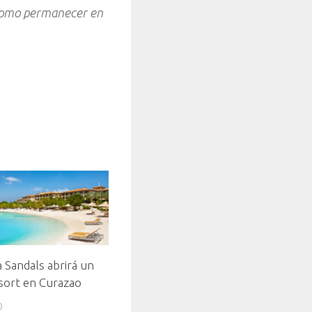
í como permanecer en
 Sandals abrirá un
sort en Curazao
0