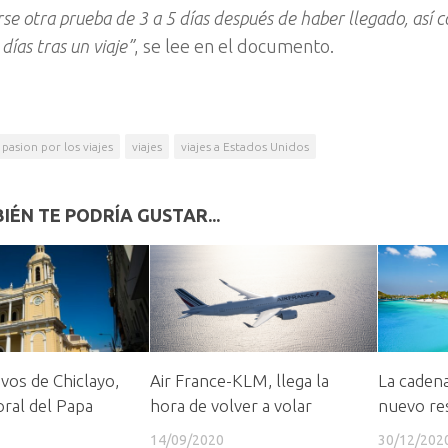
rse otra prueba de 3 a 5 días después de haber llegado, as
días tras un viaje”
, se lee en el documento.
pasion por los viajes
viajes
viajes a Estados Unidos
IÉN TE PODRÍA GUSTAR...
ivos de Chiclayo,
Air France-KLM, llega la
La cadena
ral del Papa
hora de volver a volar
nuevo re
14/09/2020
30/12/202