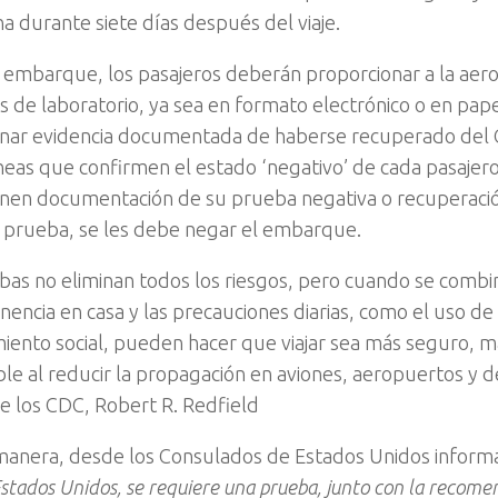
a durante siete días después del viaje.
 embarque, los pasajeros deberán proporcionar a la aero
s de laboratorio, ya sea en formato electrónico o en pap
nar evidencia documentada de haberse recuperado del Co
íneas que confirmen el estado ‘negativo’ de cada pasajer
nen documentación de su prueba negativa o recuperació
la prueba, se les debe negar el embarque.
bas no eliminan todos los riesgos, pero cuando se comb
encia en casa y las precauciones diarias, como el uso de
miento social, pueden hacer que viajar sea más seguro, 
le al reducir la propagación en aviones, aeropuertos y des
de los CDC, Robert R. Redfield
manera, desde los Consulados de Estados Unidos inform
Estados Unidos, se requiere una prueba, junto con la recom