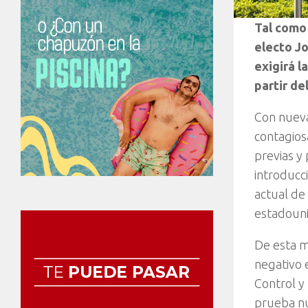
Tal como 
electo Jo
exigirá l
partir de
Con nueva
contagios
previas y
introducc
actual de
estadouni
De esta m
negativo 
Control y
prueba nu