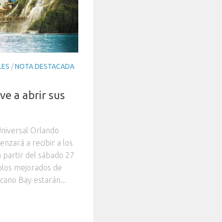
LES
/
NOTA DESTACADA
ve a abrir sus
Universal Orlando
nzará a recibir a los
 partir del sábado 27
olos mejorados de
lcano Bay estarán...