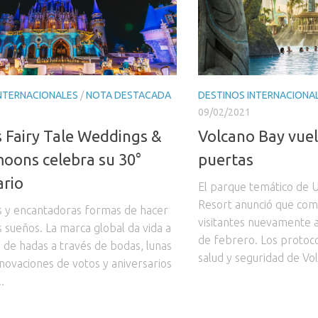
INTERNACIONALES
/
NOTA DESTACADA
DESTINOS INTERNACIONA
09/02/2021
s Fairy Tale Weddings &
Volcano Bay vuel
ons celebra su 30°
puertas
ario
El parque temático de 
Resort anunció que come
 y encantadoras formas de hacer
visitantes nuevamente a
s sueños. La marca global da vida a
de febrero. Los protoc
s de hadas a través de bodas, lunas
salud y seguridad de Vo
enovaciones de votos y aniversarios
.