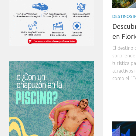
DESTINOS 
Descubr
en Flor
El destino
sorprender
turística p
atractivos
como el “Es