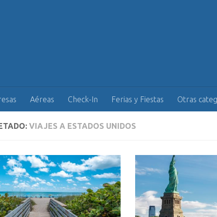
esas
Aéreas
Check-In
Ferias y Fiestas
Otras categ
ETADO:
VIAJES A ESTADOS UNIDOS