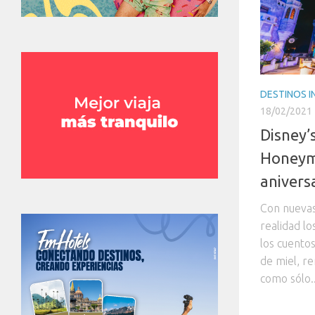
DESTINOS 
18/02/2021
Disney’
Honeymo
anivers
Con nuevas
realidad lo
los cuento
de miel, r
como sólo..