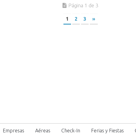
Página 1 de 3
1
2
3
»
Empresas
Aéreas
Check-In
Ferias y Fiestas