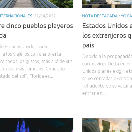
INTERNACIONALES
22/04/2022
NOTA DESTACADA
/
YO P
e cinco pueblos playeros
Estados Unidos e
ida
los extranjeros q
país
 de Estados Unidos suele
 a los viajeros con una oferta
Debido a la propagación
ara todos los gustos, más allá de sus
coronavirus Delta en e
 icónicos más famosos. Conocido
Unidos planea exigir a to
tado del sol”, Florida es...
salvo contadas excepci
fehaciente de su vacun
entrar en...