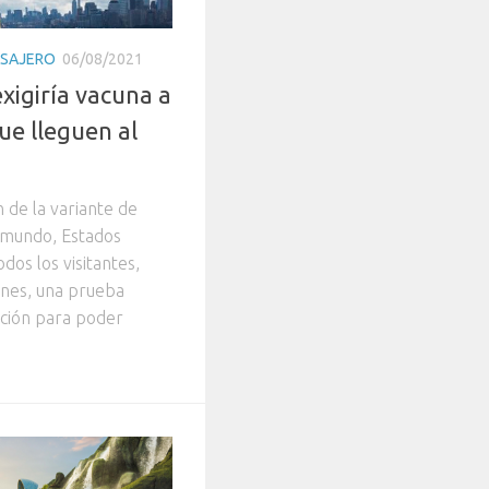
ASAJERO
06/08/2021
xigiría vacuna a
ue lleguen al
 de la variante de
l mundo, Estados
dos los visitantes,
ones, una prueba
ación para poder