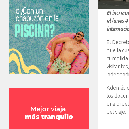
El increm
el lunes 4
internacio
El Decret
que la cua
cumplida 
visitantes
independi
Además de
los docum
una prueb
del viaje.