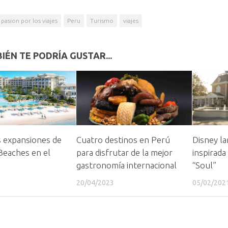
pasion por los viajes
Peru
Turismo
viajes
IÉN TE PODRÍA GUSTAR...
s expansiones de
Cuatro destinos en Perú
Disney la
Beaches en el
para disfrutar de la mejor
inspirada 
gastronomía internacional
“Soul”
20/04/2023
05/02/202