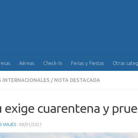
esas
Aéreas
Check-In
Ferias y Fiestas
Otras categ
S INTERNACIONALES
/
NOTA DESTACADA
 exige cuarentena y pru
 VIAJES
·
08/01/2021