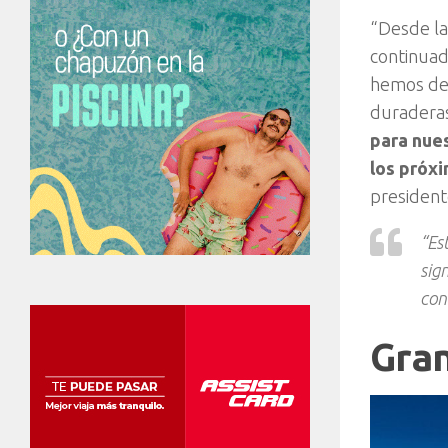
“Desde la
continuad
hemos dem
duraderas 
para nue
los próx
president
“Es
sig
con
Gran