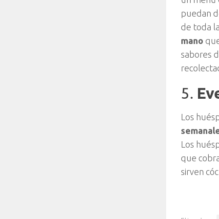
puedan de
de toda l
mano
que
sabores di
recolecta
5.
Ev
Los hués
semanale
Los huésp
que cobra
sirven cóc