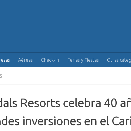
esas
Aéreas
Check-In
Ferias y Fiestas
Otras categ
S
als Resorts celebra 40 a
des inversiones en el Car