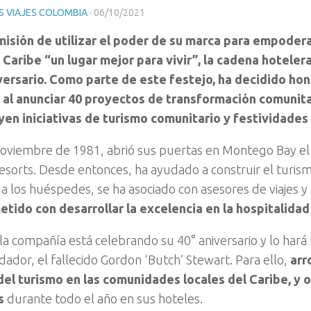
 VIAJES COLOMBIA
·
06/10/2021
 misión de utilizar el poder de su marca para empodera
 Caribe “un lugar mejor para vivir”, la cadena hotele
versario. Como parte de este festejo, ha decidido hon
 al anunciar 40 proyectos de transformación comunita
yen iniciativas de turismo comunitario y festividades
noviembre de 1981, abrió sus puertas en Montego Bay el
esorts. Desde entonces, ha ayudado a construir el turism
 a los huéspedes, se ha asociado con asesores de viajes y
ido con desarrollar la excelencia en la hospitalidad
 la compañía está celebrando su 40° aniversario y lo har
dador, el fallecido Gordon ‘Butch’ Stewart. Para ello,
arr
el turismo en las comunidades locales del Caribe, y 
s
durante todo el año en sus hoteles.