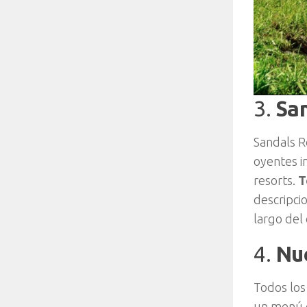
3.
Sa
Sandals R
oyentes i
resorts.
T
descripci
largo del
4.
Nue
Todos los
un menú d