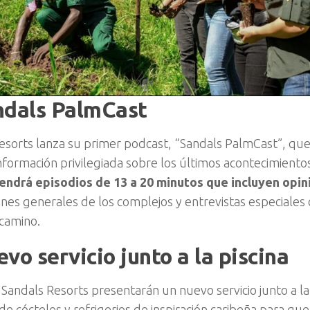
ndals PalmCast
esorts lanza su primer podcast, “Sandals PalmCast”, que 
nformación privilegiada sobre los últimos acontecimientos
endrá episodios de 13 a 20 minutos que incluyen opi
ones generales de los complejos y entrevistas especiales 
 camino.
vo servicio junto a la piscina
 Sandals Resorts presentarán un nuevo servicio junto a la 
e cócteles y refrigerios de inspiración caribeña para qu