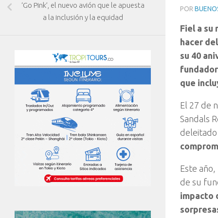
‘Go Pink’, el nuevo avión que le apuesta
POR
BUENOS
a la inclusión y la equidad
Fiel a su
hacer del
su 40 ani
fundador
que inclu
El 27 de 
Sandals R
deleitado
compromet
Este año,
de su fun
impacto d
sorpresa