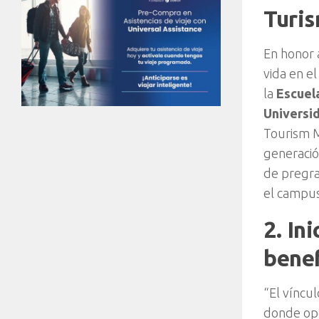
Turi
En honor 
vida en e
la
Escuela
Universi
Tourism M
generació
de pregra
el campus
2. In
benef
“El víncu
donde ope