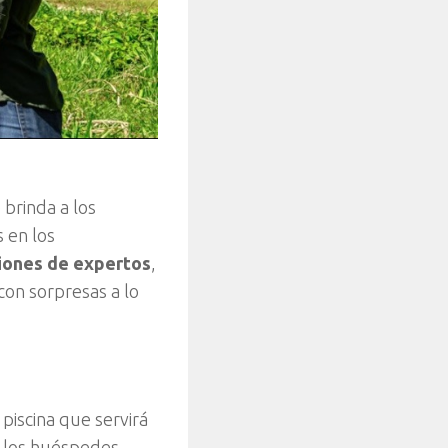
brinda a los
 en los
niones de expertos
,
con sorpresas a lo
piscina que servirá
e los huéspedes