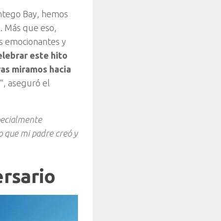
ontego Bay, hemos
o. Más que eso,
s emocionantes y
lebrar este hito
ras miramos hacia
 “, aseguró el
specialmente
o que mi padre creó y
ersario