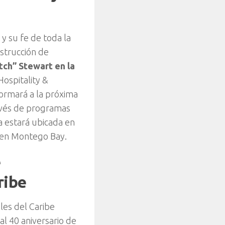
y su fe de toda la
nstrucción de
tch” Stewart en la
Hospitality &
formará a la próxima
ravés de programas
 estará ubicada en
, en Montego Bay.
e
ribe
les del Caribe
l 40 aniversario de