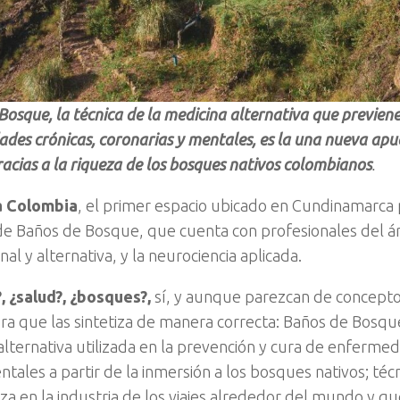
Bosque, la técnica de la medicina alternativa que previene
des crónicas, coronarias y mentales, es la una nueva apu
racias a la riqueza de los bosques nativos colombianos
.
 Colombia
, el primer espacio ubicado en Cundinamarca p
de Baños de Bosque, que cuenta con profesionales del ár
al y alternativa, y la neurociencia aplicada.
, ¿salud?, ¿bosques?,
sí, y aunque parezcan de conceptos
ra que las sintetiza de manera correcta: Baños de Bosque
alternativa utilizada en la prevención y cura de enferme
ntales a partir de la inmersión a los bosques nativos; té
za en la industria de los viajes alrededor del mundo y qu