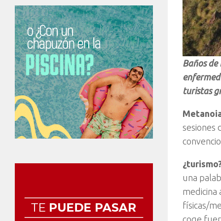
Baños de 
enfermeda
turistas g
Metanoia
sesiones 
convencion
¿turismo?
una palab
medicina 
físicas/me
coge fuer