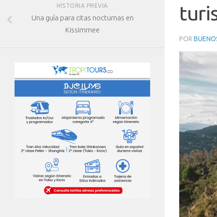
turi
HISTORIA PREVIA
Una guía para citas nocturnas en
Kissimmee
POR
BUENOS