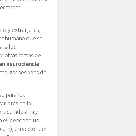
hectáreas
os y extranjeros,
ser humano que se
a salud
tre otras ramas de
en neurociencia
ealizar sesiones de
vo para los
ranjeros en lo
cio, Industria y
a evidenciado un
com); un sector del