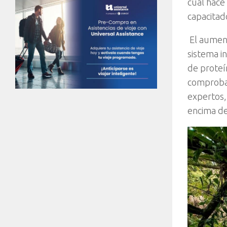
cual hace
capacitado
El aument
sistema i
de proteí
comprobar
expertos,
encima de