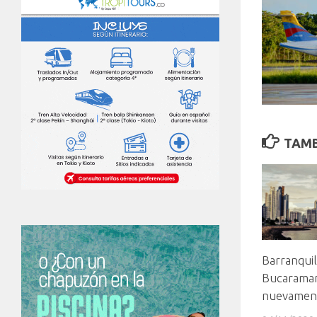
TAMB
Barranquil
Bucaraman
nuevamen