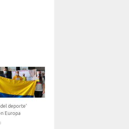
 del deporte’
 en Europa
0