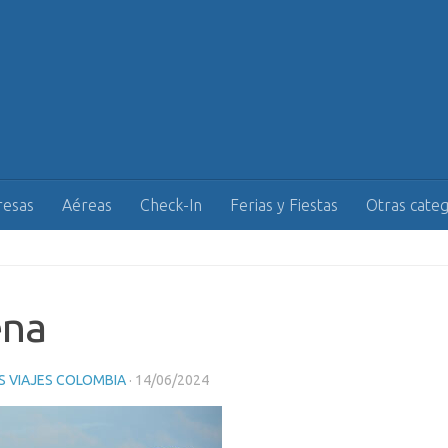
esas
Aéreas
Check-In
Ferias y Fiestas
Otras categ
ena
 VIAJES COLOMBIA
·
14/06/2024