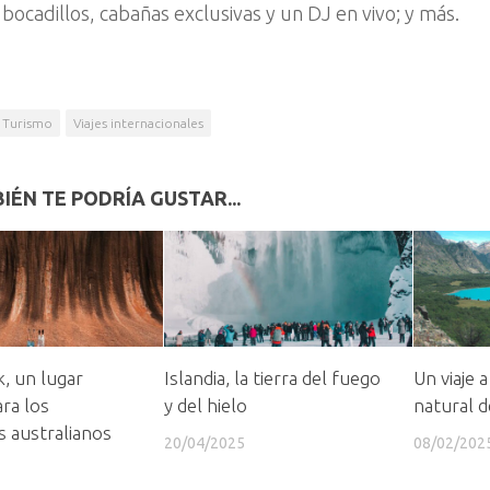
bocadillos, cabañas exclusivas y un DJ en vivo; y más.
Turismo
Viajes internacionales
IÉN TE PODRÍA GUSTAR...
, un lugar
Islandia, la tierra del fuego
Un viaje a
ra los
y del hielo
natural d
s australianos
20/04/2025
08/02/202