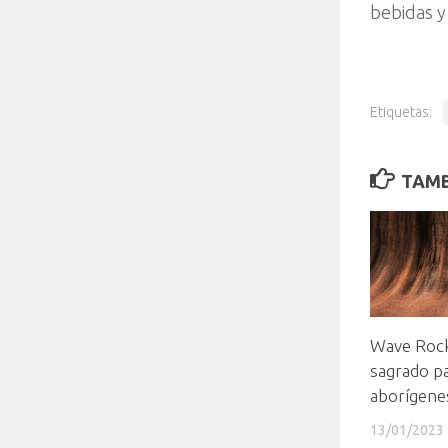
bebidas y 
Etiquetas:
TAMB
Wave Rock
sagrado pa
aborígene
13/01/2023