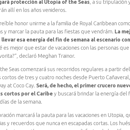
ará protección al Utopía of the Seas
, a su tripulación
án allí en los años venideros.
creíble honor unirme a la familia de Royal Caribbean co
as y marcar la pauta para las fiestas que vendrám.
La mej
levar esa energía del fin de semana al escenario con 
 es mejor que estar de vacaciones con las personas que q
vorita?”, declaró Meghan Trainor.
 the Seas comenzará sus recorridos regulares a partir del 
s cortos de tres y cuatro noches desde Puerto Cañaveral,
ay at Coco Cay.
Será, de hecho, el primer crucero nuev
s cortos por el Caribe
y buscará brindar la energía del 
 días de la semana.
bración marcará la pauta para las vacaciones en Utopia, 
ias y recuerdos que nunca en escapadas cortas. Los hu