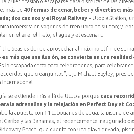
ualquier ocasión o escaparse para disfrutar de las difere
ce: más de
40 formas de cenar, beber y divertirse; más
ada; dos casinos y el Royal Railway
– Utopia Station, u
ica inmersiva en vagones de tren única en su tipo; y en
ar en el aire, el hielo, el agua y el escenario.
f the Seas es donde aprovechar al máximo el fin de sem
s más que una ilusión, se convierte en una realidad c
s la escapada corta para celebraciones, para celebrar co
 recuerdos que crean juntos”, dijo Michael Bayley, presid
 International.
gía se extiende más allá de Utopia porque
cada recorrid
ara la adrenalina y la relajación en Perfect Day at Co
ube la apuesta con 14 toboganes de agua, la piscina de 
l Caribe y las Bahamas, el recientemente inaugurado oas
Hideaway Beach, que cuenta con una playa privada, piscin