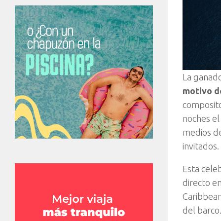
La ganad
motivo de
composito
noches el 
medios de
invitados.
Esta cele
directo e
Caribbean
del barco