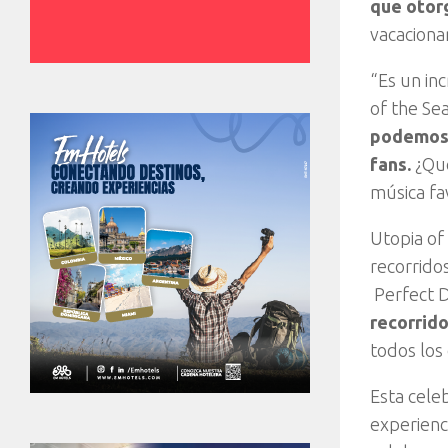
que otorg
vacacionar
“Es un in
of the Se
podemos l
fans.
¿Qué
música fa
Utopia of
recorrido
Perfect D
recorrido
todos los
Esta cele
experienc