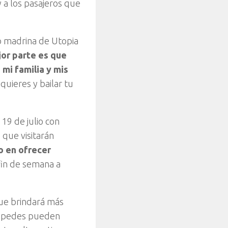
 y a los pasajeros que
mo madrina de Utopia
or parte es que
mi familia y mis
uieres y bailar tu
19 de julio con
 que visitarán
o en ofrecer
fin de semana a
que brindará más
éspedes pueden