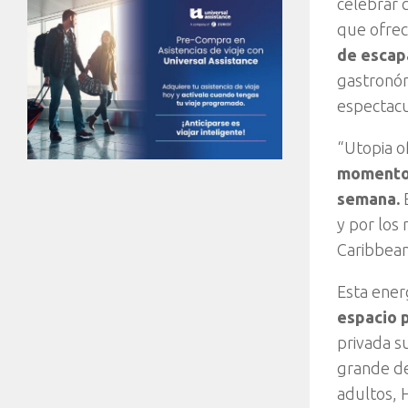
celebrar c
que ofre
de escap
gastronóm
espectacul
“Utopia o
momento e
semana.
E
y por los
Caribbean
Esta ener
espacio p
privada s
grande de
adultos, 