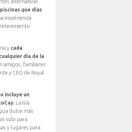
ntes alternativas
 piscinas que días
na experiencia
tretenimiento
ana y
cada
ualquier día de la
n amigos, familiares
ente y CEO de Royal
o incluye un
coCay.
La isla
agua dulce más
is solo para
as y lugares para