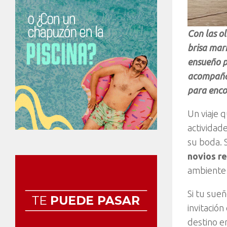
Con las o
brisa mar
ensueño p
acompañam
para enco
Un viaje 
actividad
su boda. 
novios re
ambiente 
Si tu sueñ
invitació
destino e