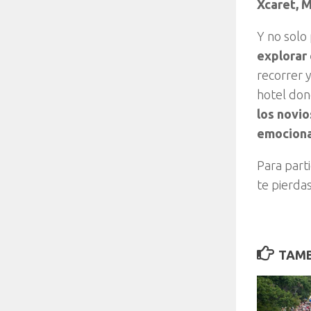
Xcaret, M
Y no solo
explorar 
recorrer y
hotel don
los novio
emociona
Para parti
te pierda
TAMB