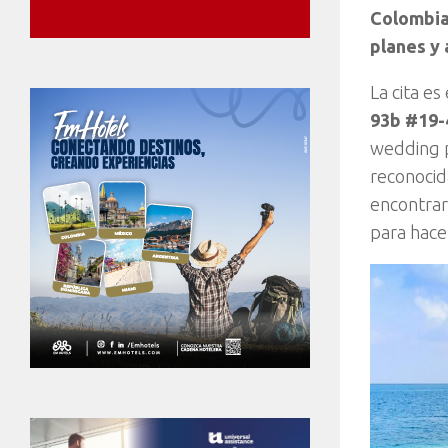
Colombia 
planes y 
La cita es
93b #19-4
wedding p
reconocid
encontrar
para hace