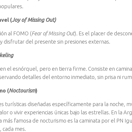
populares.
vel (
Joy of Missing Out)
ión al FOMO (
Fear of Missing Out
). Es el placer de desco
 y disfrutar del presente sin presiones externas.
keling
 en el esnórquel, pero en tierra firme. Consiste en camin
servando detalles del entorno inmediato, sin prisa ni rumb
mo (
Noctourism
)
es turísticas diseñadas específicamente para la noche, 
calor o vivir experiencias únicas bajo las estrellas. En la Ar
 más famosa de nocturismo es la caminata por el PN Ig
a, cada mes.