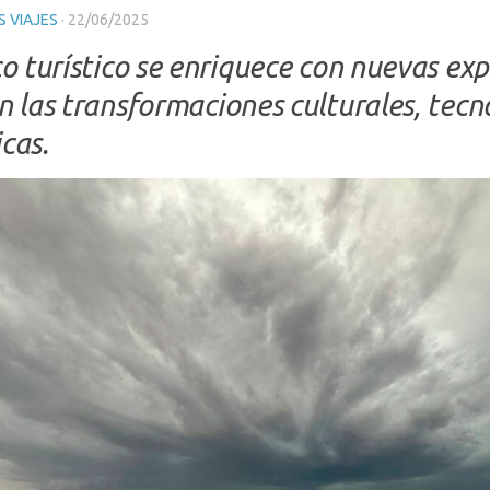
 VIAJES
·
22/06/2025
ico turístico se enriquece con nuevas ex
an las transformaciones culturales, tecn
icas.