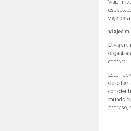
Viajar mot
espectácu
viaje par
Viajes mi
El viajer
organizan 
confort.
Este nuev
describe 
conscient
mundo hip
proceso, 