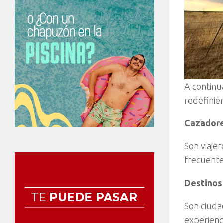
A continu
redefinie
Cazadore
Son viaje
frecuente
Destinos
Son ciuda
experienc