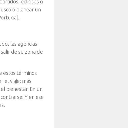
partidos, eclipses o
 Cusco o planear un
Portugal.
udo, las agencias
 salir de su zona de
e estos términos
 el viaje: más
el bienestar. En un
contrarse. Y en ese
as.