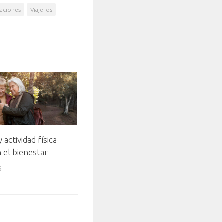
aciones
Viajeros
 actividad física
 el bienestar
6