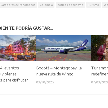
Cazadores de fenómenos
Colombia
noticias de turismo
Turismo
vac
IÉN TE PODRÍA GUSTAR...
4: eventos
Bogotá – Montegobay, la
Turismo y
 y planes
nueva ruta de Wingo
redefinen
s para disfrutar
03/10/2025
07/03/202