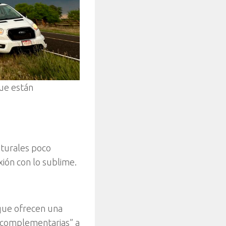
que están
aturales poco
ión con lo sublime.
 que ofrecen una
s complementarias” a