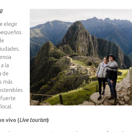
g
e elegir
pequeños
de
iudades.
encia
a la
 de
s más
ostenibles
 fuerte
local.
n vivo (
Live tourism
)