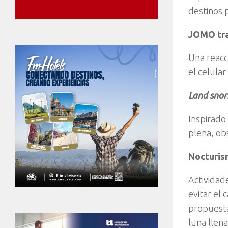
destinos 
JOMO tra
Una reacc
el celular
Land snor
Inspirado
plena, ob
Nocturis
Actividad
evitar el 
propuesta
luna llen