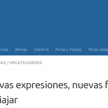
esas
Aéreas
Check-In
Ferias y Fiestas
Otras categ
IAS
/
UNCATEGORIZED
as expresiones, nuevas 
iajar