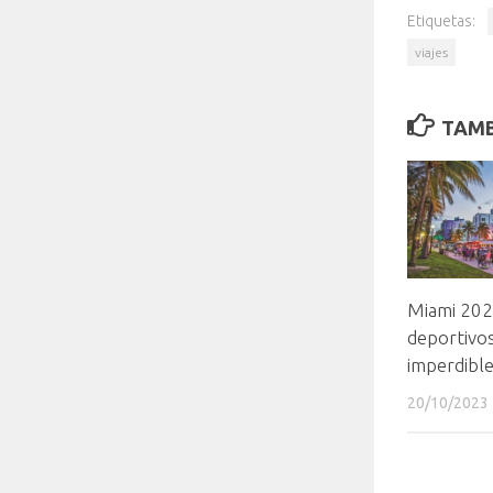
Etiquetas:
viajes
TAMB
Miami 202
deportivos
imperdible
20/10/2023