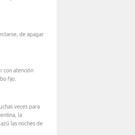
nectarse, de apagar
ar con atención
o fijo.
muchas veces para
gentina, la
uazú las noches de