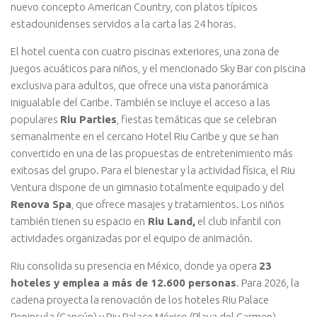
nuevo concepto American Country, con platos típicos
estadounidenses servidos a la carta las 24 horas.
El hotel cuenta con cuatro piscinas exteriores, una zona de
juegos acuáticos para niños, y el mencionado Sky Bar con piscina
exclusiva para adultos, que ofrece una vista panorámica
inigualable del Caribe. También se incluye el acceso a las
populares
Riu Parties
, fiestas temáticas que se celebran
semanalmente en el cercano Hotel Riu Caribe y que se han
convertido en una de las propuestas de entretenimiento más
exitosas del grupo. Para el bienestar y la actividad física, el Riu
Ventura dispone de un gimnasio totalmente equipado y del
Renova Spa
, que ofrece masajes y tratamientos. Los niños
también tienen su espacio en
Riu Land,
el club infantil con
actividades organizadas por el equipo de animación.
Riu consolida su presencia en México, donde ya opera
23
hoteles y emplea a más de 12.600 personas
. Para 2026, la
cadena proyecta la renovación de los hoteles Riu Palace
Peninsula (Cancún) y Riu Palace México (Playa del Carmen),