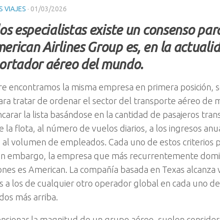
 VIAJES
·
01/03/2026
los especialistas existe un consenso pa
erican Airlines Group es, en la actuali
ortador aéreo del mundo.
e encontramos la misma empresa en primera posición, se
ara tratar de ordenar el sector del transporte aéreo de 
ncarar la lista basándose en la cantidad de pasajeros tran
la flota, al número de vuelos diarios, a los ingresos anua
o al volumen de empleados. Cada uno de estos criterios 
 Sin embargo, la empresa que más recurrentemente domi
ciones es American. La compañía basada en Texas alcanza 
s a los de cualquier otro operador global en cada uno de l
dos más arriba.
nsionar la magnitud de un grupo aéreo, suelen consider