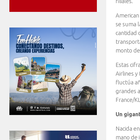
filiales.
American 
se suma l
cantidad 
transport
monto de 
Estas cif
Airlines y
fluctúa a
grandes a
France/KL
Un gigant
Nacida en
mano de i