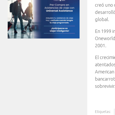
creó uno 
desarroll
global.
En 1999 im
Oneworld,
2001.
El crecim
atentados
American A
bancarrot
sobrevivir
Etiquetas: