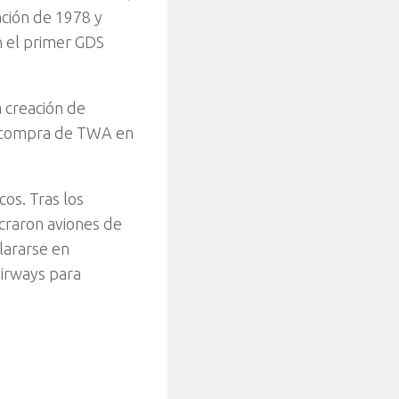
ación de 1978 y
n el primer GDS
a creación de
la compra de TWA en
os. Tras los
craron aviones de
clararse en
Airways para