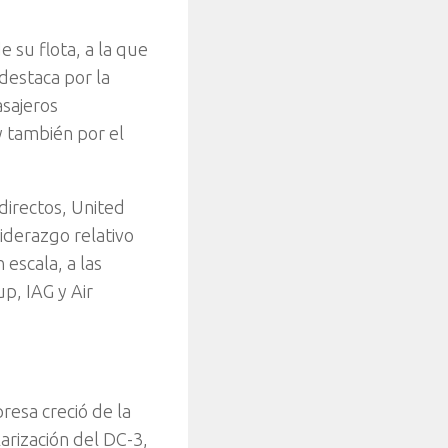
 su flota, a la que
destaca por la
asajeros
y también por el
directos, United
liderazgo relativo
escala, a las
, IAG y Air
esa creció de la
arización del DC-3,