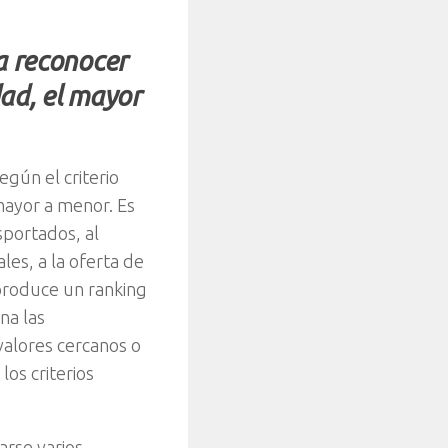
ra reconocer
dad, el mayor
gún el criterio
mayor a menor. Es
sportados, al
les, a la oferta de
produce un ranking
na las
valores cercanos o
os criterios
arse varios