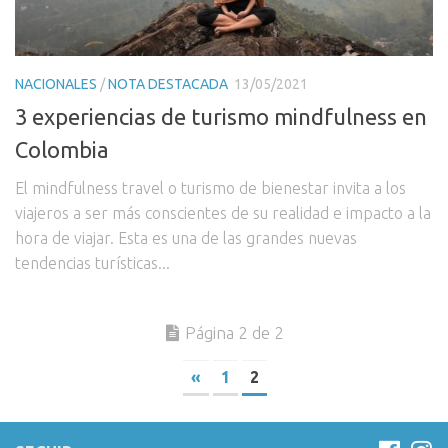
NACIONALES
/
NOTA DESTACADA
13/05/2021
3 experiencias de turismo mindfulness en
Colombia
El mindfulness travel o turismo de bienestar invita a los
viajeros a ser más conscientes de su realidad e impacto a la
hora de viajar. Esta es una de las grandes nuevas
tendencias turísticas...
Página 2 de 2
«
1
2