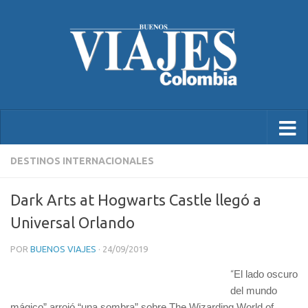
DESTINOS INTERNACIONALES
Dark Arts at Hogwarts Castle llegó a
Universal Orlando
POR
BUENOS VIAJES
·
24/09/2019
“
El lado oscuro
del mundo
mágico” arrojó “una sombra” sobre The Wizarding World of