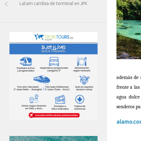
Latam cambia de terminal en JFK
adem
á
s de
frente a la
agua dulce 
senderos pa
alamo.c