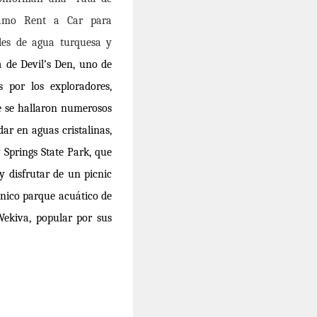
lamo Rent a Car para
les de agua turquesa y
ta
de Devil
’
s Den, uno de
os por los exploradores,
e se hallaron numerosos
dar en aguas cristalinas,
Springs State Park, que
y disfrutar de un picnic
ú
nico parque acu
á
tico de
Wekiva, popular por sus