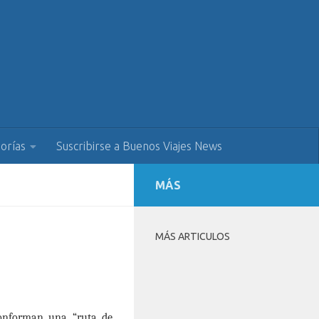
orías
Suscribirse a Buenos Viajes News
MÁS
MÁS ARTICULOS
 conforman una
“
ruta de