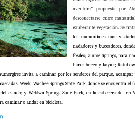
aventura
”
propuesta por A
desconectarse entre manantia
exuberante vegetaci
ó
n. Se tra
los manantiales m
á
s visitad
nadadores y buceadores, dond
f
ó
siles; Ginnie Springs, para na
hacer buceo y kayak; Rainbow 
 sumergirse invita a caminar por los senderos del parque, acampar 
s cascadas; Weeki Wachee Springs State Park, donde se encuentra el
del estado; y Wekiwa Springs State Park, en la cabecera del r
í
o 
ra caminar o andar en bicicleta.
om