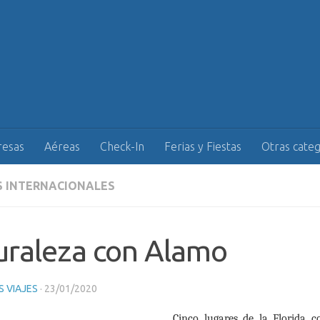
esas
Aéreas
Check-In
Ferias y Fiestas
Otras categ
S INTERNACIONALES
uraleza con Alamo
 VIAJES
·
23/01/2020
Cinco lugares de
la Florida