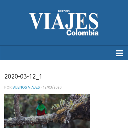
2020-03-12_1
POR
BUENOS VIAJES
·
12/03/2020