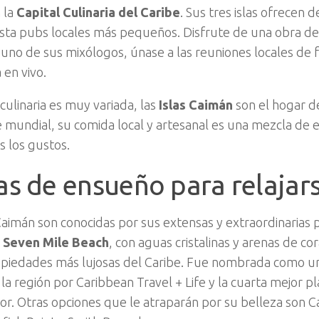
 la
Capital Culinaria del Caribe
. Sus tres islas ofrecen 
asta pubs locales más pequeños. Disfrute de una obra de 
 uno de sus mixólogos, únase a las reuniones locales de f
 en vivo.
culinaria es muy variada, las
Islas Caimán
son el hogar d
mundial, su comida local y artesanal es una mezcla de e
s los gustos.
as de ensueño para relajar
Caimán son conocidas por sus extensas y extraordinarias p
.
Seven Mile Beach
, con aguas cristalinas y arenas de c
opiedades más lujosas del Caribe. Fue nombrada como un
la región por Caribbean Travel + Life y la cuarta mejor p
sor. Otras opciones que le atraparán por su belleza son