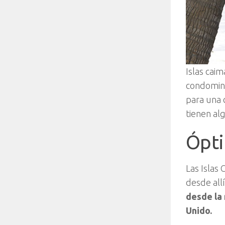
Islas cai
condomini
para una 
tienen al
Ópti
Las Islas 
desde all
desde la 
Unido.