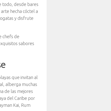
de todo, desde bares
arte hecha cóctel a
ogatas y disfrute
e chefs de
xquisitos sabores
se
layas que invitan al
oral, alberga muchas
a de las mejores
laya del Caribe por
 Cayman Kai, Rum