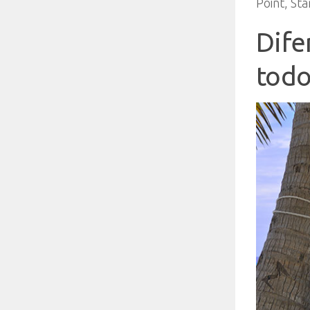
Point, Sta
Dife
todo