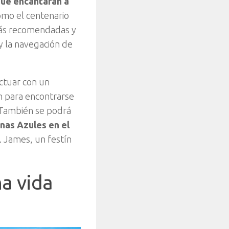
que encantarán a
omo el centenario
 más recomendadas y
y la navegación de
ctuar con un
n para encontrarse
 También se podrá
nas Azules en el
t. James, un festín
a vida