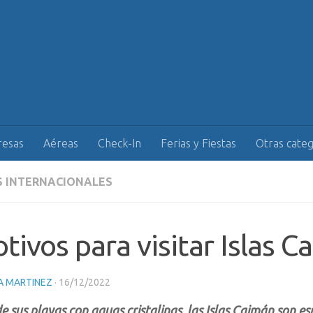
esas
Aéreas
Check-In
Ferias y Fiestas
Otras categ
S INTERNACIONALES
tivos para visitar Islas 
A MARTINEZ
·
16/12/2022
e sus playas con aguas cristalinas, las Islas Caimán son e