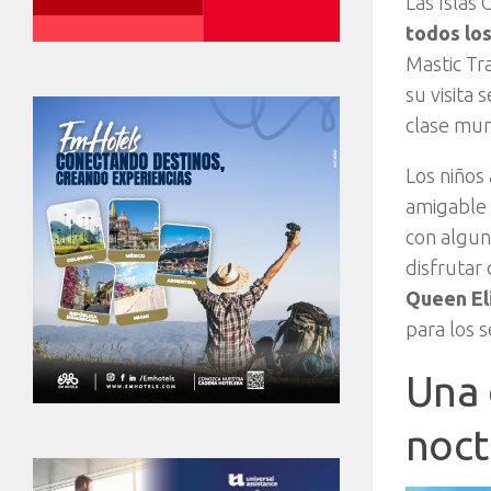
Las Islas
todos lo
Mastic Tr
su visita
clase mund
Los niños
amigable 
con algun
disfrutar 
Queen Eli
para los 
Una 
noct