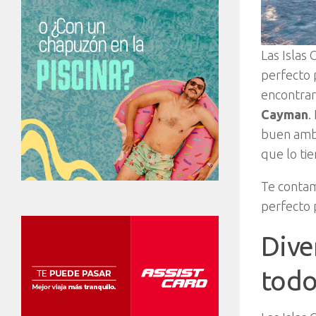
Las Islas
perfecto 
encontrar
Cayman
.
buen ambi
que lo ti
Te contam
perfecto p
Dive
todo