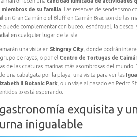
 Caimán ofrecen una
cantidad ilimitada de actividades 
s miembros de su familia
. Las reservas de senderismo c
ail en Gran Caimán o el Bluff en Caimán Brac son de las
 se puede complementar con buceo, esnórquel, la pesca, 
ial en cualquier lugar de la isla.
 amarán una visita en
Stingray City
, donde podrán intera
grupo de rayas, o por el
Centro de Tortugas de Caimá
as de las criaturas marinas más asombrosas del mundo.
de una cabalgata por la playa, una visita para ver las
Igua
zabeth II Botanic Park
, o un viaje al pasado en Pedro S
sentidos lo está esperando.
gastronomía exquisita y un
urna inigualable