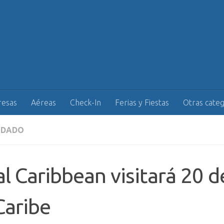
esas
Aéreas
Check-In
Ferias y Fiestas
Otras categ
NDADO
l Caribbean visitará 20 d
Caribe