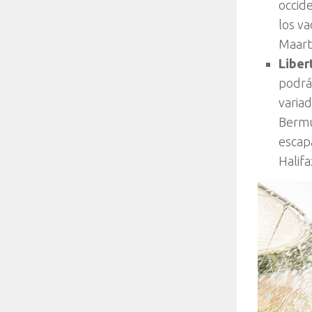
occide
los va
Maart
Liber
podrá
variad
Bermu
escapa
Halif