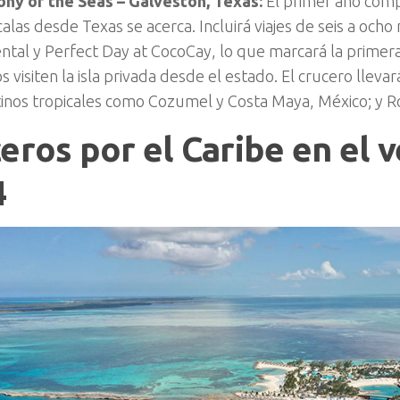
ny of the Seas – Galveston, Texas:
El primer año com
calas desde Texas se acerca. Incluirá viajes de seis a ocho
ental y Perfect Day at CocoCay, lo que marcará la primer
os visiten la isla privada desde el estado. El crucero llevará
tinos tropicales como Cozumel y Costa Maya, México; y 
eros por el Caribe en el 
4