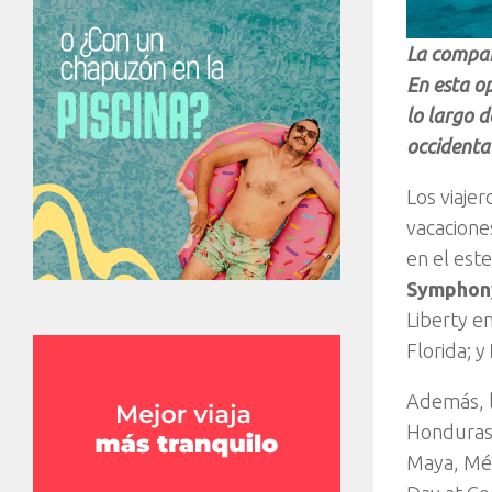
La compañ
En esta op
lo largo d
occidental
Los viaje
vacacione
en el este
Symphony
Liberty e
Florida; y
Además, l
Honduras;
Maya, Méx