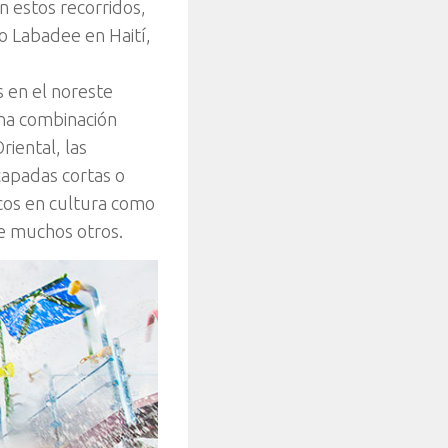
En estos recorridos,
do Labadee en Haití,
s en el noreste
na combinación
riental, las
capadas cortas o
icos en cultura como
re muchos otros.