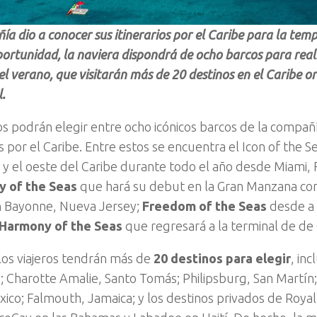
ía dio a conocer sus itinerarios por el Caribe para la te
ortunidad, la naviera dispondrá de ocho barcos para reali
el verano, que visitarán más de 20 destinos en el Caribe ori
.
ros podrán elegir entre ocho icónicos barcos de la compañ
s por el Caribe. Entre estos se encuentra el Icon of the 
 y el oeste del Caribe durante todo el año desde Miami, F
 of the Seas
que hará su debut en la Gran Manzana con
n Bayonne, Nueva Jersey;
Freedom of the Seas
desde a 
Harmony of the Seas
que regresará a la terminal de de
os viajeros tendrán más de
20 destinos para elegir
, in
 Charotte Amalie, Santo Tomás; Philipsburg, San Martín
ico; Falmouth, Jamaica; y los destinos privados de Royal