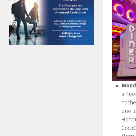
Wonde
a Pue
noches
que lo
Hondu
CocoC