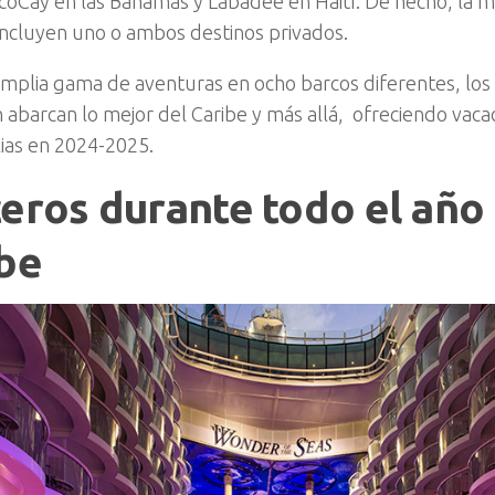
coCay en las Bahamas y Labadee en Haití. De hecho, la m
incluyen uno o ambos destinos privados.
mplia gama de aventuras en ocho barcos diferentes, los i
 abarcan lo mejor del Caribe y más allá, ofreciendo va
lias en 2024-2025.
eros durante todo el año 
be