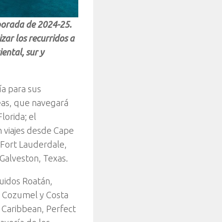
mporada de 2024-25.
zar los recurridos a
ental, sur y
ía para sus
Seas, que navegará
lorida; el
 viajes desde Cape
Fort Lauderdale,
 Galveston, Texas.
cluidos Roatán,
; Cozumel y Costa
 Caribbean, Perfect