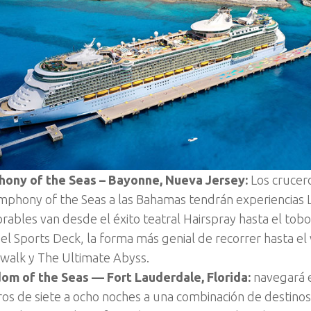
ony of the Seas – Bayonne, Nueva Jersey:
Los crucer
mphony of the Seas a las Bahamas tendrán experiencias L
ables van desde el éxito teatral Hairspray hasta el tobo
el Sports Deck, la forma más genial de recorrer hasta el 
walk y The Ultimate Abyss.
om of the Seas — Fort Lauderdale, Florida:
navegará e
ros de siete a ocho noches a una combinación de destinos