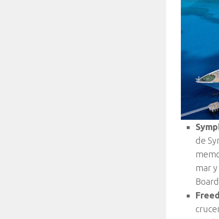
Symph
de Sy
memor
mar y 
Board
Freed
cruce