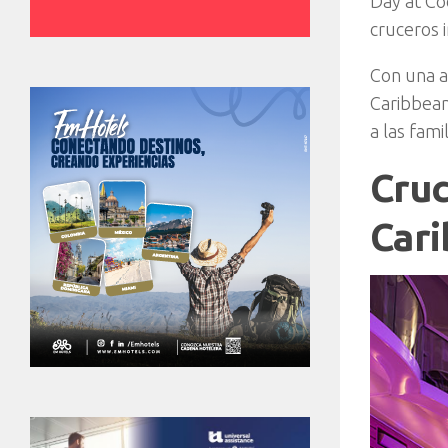
Day at Co
cruceros 
Con una a
Caribbean
a las fami
Cruc
Cari