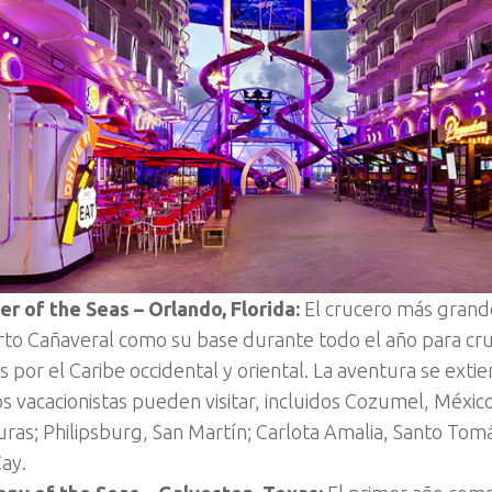
r of the Seas – Orlando, Florida:
El crucero más gran
rto Cañaveral como su base durante todo el año para cru
 por el Caribe occidental y oriental. La aventura se extie
s vacacionistas pueden visitar, incluidos Cozumel, Méxic
ras; Philipsburg, San Martín; Carlota Amalia, Santo Tomá
ay.