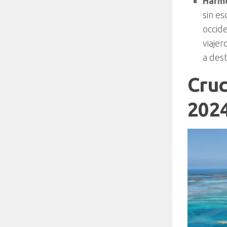
Harmo
sin es
occid
viajer
a des
Cruc
202