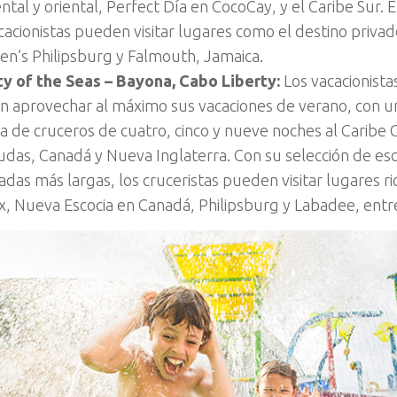
ntal y oriental, Perfect Día en CocoCay, y el Caribe Sur. 
cacionistas pueden visitar lugares como el destino priva
en’s Philipsburg y Falmouth, Jamaica.
ty of the Seas – Bayona, Cabo Liberty:
Los vacacionista
n aprovechar al máximo sus vacaciones de verano, con u
a de cruceros de cuatro, cinco y nueve noches al Caribe O
das, Canadá y Nueva Inglaterra. Con su selección de es
das más largas, los cruceristas pueden visitar lugares r
ax, Nueva Escocia en Canadá, Philipsburg y Labadee, ent