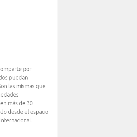
 comparte por
todos puedan
 Son las mismas que
piedades
men más de 30
ado desde el espacio
nternacional.