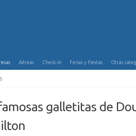
esas
Aéreas
Check-In
Ferias y Fiestas
Otras categ
S
famosas galletitas de Do
ilton