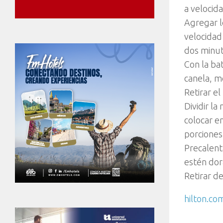
a velocid
Agregar lo
velocidad
dos minut
Con la bat
canela, m
Retirar el
Dividir l
colocar e
porciones
Precalent
estén dor
Retirar d
hilton.co