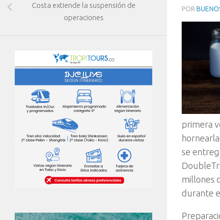
Costa extiende la suspensión de
POR
BUENOS
operaciones
primera v
hornearla
se entreg
DoubleTre
millones 
durante e
Preparaci