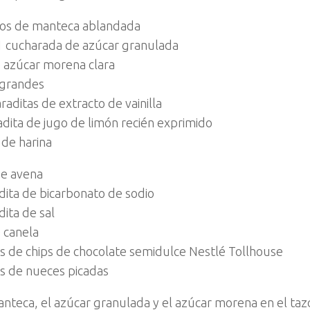
os de manteca ablandada
1 cucharada de azúcar granulada
 azúcar morena clara
 grandes
aditas de extracto de vainilla
dita de jugo de limón recién exprimido
 de harina
de avena
dita de bicarbonato de sodio
dita de sal
e canela
as de chips de chocolate semidulce Nestlé Tollhouse
as de nueces picadas
manteca, el azúcar granulada y el azúcar morena en el ta