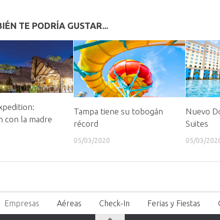
IÉN TE PODRÍA GUSTAR...
pedition:
Tampa tiene su tobogán
Nuevo Do
n con la madre
récord
Suites
05/03/2020
05/03/202
Empresas
Aéreas
Check-In
Ferias y Fiestas