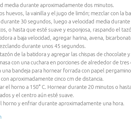
ad media durante aproximadamente dos minutos.
s huevos, la vainilla y el jugo de limón; mezclar con la ba
 durante 30 segundos, luego a velocidad media duran
os, o hasta que esté suave y esponjosa, raspando el tazó
idora a baja velocidad, agregar harina, avena, bicarbonato
ezclando durante unos 45 segundos.
 tazón de la batidora y agregar las chispas de chocolate y
a masa con una cuchara en porciones de alrededor de tres
n una bandeja para hornear forrada con papel pergamino;
 con aproximadamente cinco cm de distancia.
ar el horno a 150° C. Hornear durante 20 minutos o hast
ados y el centro aún esté suave.
el horno y enfriar durante aproximadamente una hora.
m