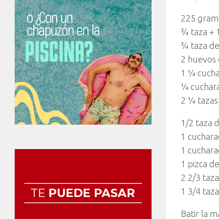
225 gram
¾ taza + 
¾ taza de
2 huevos
1 ¼ cuchar
¼ cuchara
2 ¼ tazas
1/2 taza 
1 cuchara
1 cuchara
1 pizca d
2 2/3 taz
1 3/4 taz
Batir la 