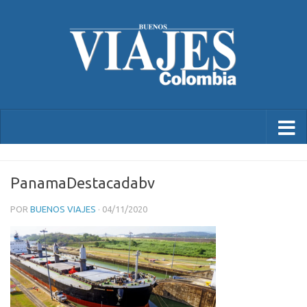
PanamaDestacadabv
POR
BUENOS VIAJES
·
04/11/2020