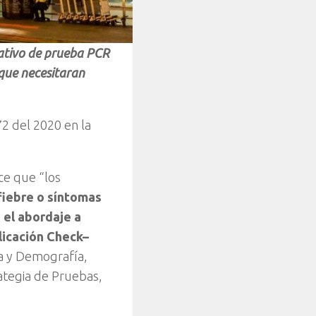
gativo de prueba PCR
 que necesitaran
72 del 2020 en la
.
ce que “los
fiebre o síntomas
 el abordaje a
licación Check–
ia y Demografía,
ategia de Pruebas,