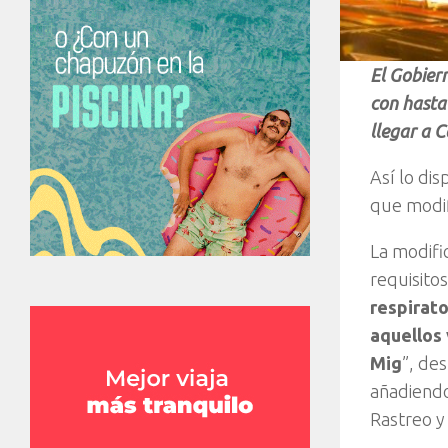
El Gobier
con hasta 
llegar a 
Así lo dis
que modif
La modifi
requisito
respirato
aquellos 
Mig
”, de
añadiendo
Rastreo y