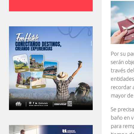
Por su pa
serán obj
través de
entidades
recordar 
mayor de 
Se precis
baño en v
para remp