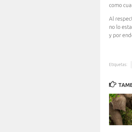
como cua
Al respec
no lo est
y por end
Etiquetas:
TAMB