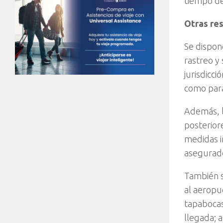
tiempo de
Otras res
Se dispon
rastreo y 
jurisdicc
como para
Además, l
posterior
medidas i
asegurad
También s
al aeropu
tapabocas
llegada; a