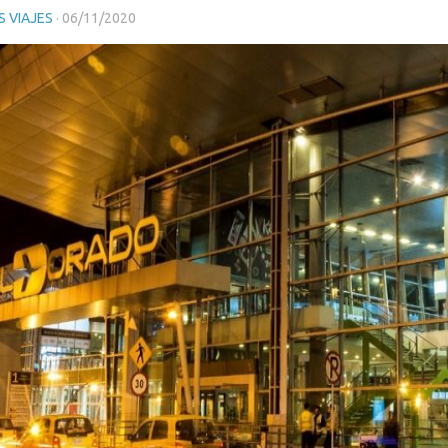
 VIAJES
·
06/11/2020