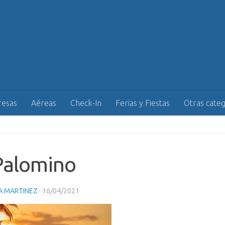
esas
Aéreas
Check-In
Ferias y Fiestas
Otras categ
Palomino
A MARTINEZ
·
16/04/2021