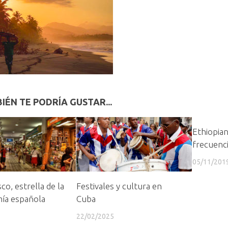
IÉN TE PODRÍA GUSTAR...
Ethiopian
frecuenci
05/11/201
co, estrella de la
Festivales y cultura en
ía española
Cuba
22/02/2025