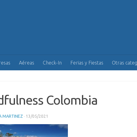
esas
Aéreas
Check-In
Ferias y Fiestas
Otras categ
dfulness Colombia
A MARTINEZ
·
13/05/2021