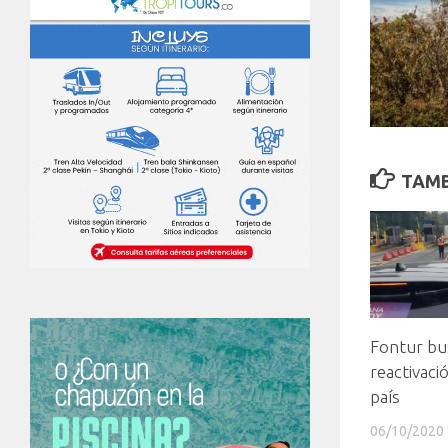
TAMB
Fontur bus
reactivació
país
06/10/2020