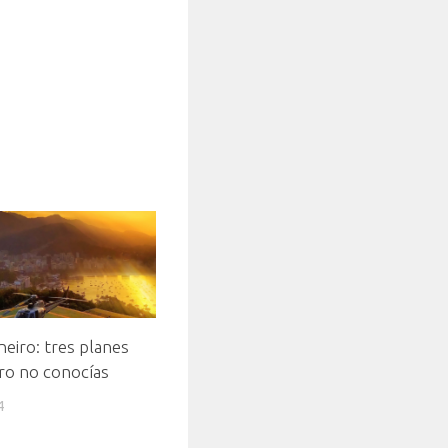
neiro: tres planes
ro no conocías
4