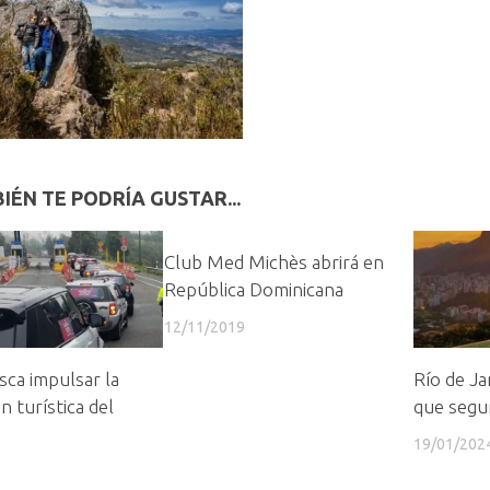
IÉN TE PODRÍA GUSTAR...
Club Med Michès abrirá en
República Dominicana
12/11/2019
ca impulsar la
Río de Ja
n turística del
que segu
19/01/202