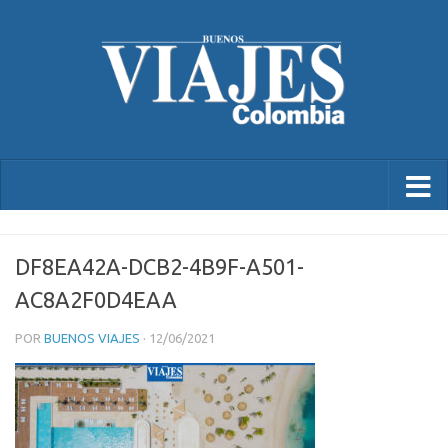
DF8EA42A-DCB2-4B9F-A501-
AC8A2F0D4EAA
POR
BUENOS VIAJES
·
12/06/2021