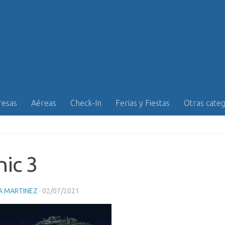
esas
Aéreas
Check-In
Ferias y Fiestas
Otras categ
nic 3
A MARTINEZ
·
02/07/2021