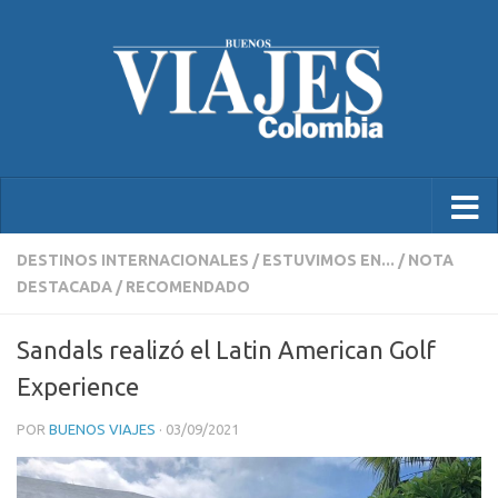
DESTINOS INTERNACIONALES
/
ESTUVIMOS EN...
/
NOTA
DESTACADA
/
RECOMENDADO
Sandals realizó el Latin American Golf
Experience
POR
BUENOS VIAJES
·
03/09/2021