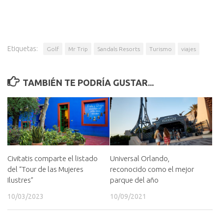
Etiquetas:
Golf
Mr Trip
Sandals Resorts
Turismo
viajes
TAMBIÉN TE PODRÍA GUSTAR...
Civitatis comparte el listado
Universal Orlando,
del “Tour de las Mujeres
reconocido como el mejor
Ilustres”
parque del año
10/03/2023
10/09/2021