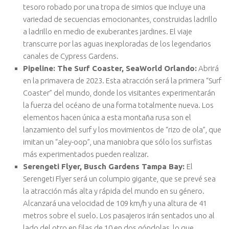
tesoro robado por una tropa de simios que incluye una
variedad de secuencias emocionantes, construidas ladrillo
a ladrillo en medio de exuberantes jardines. El viaje
transcurre por las aguas inexploradas de los legendarios
canales de Cypress Gardens.
Pipeline: The Surf Coaster, SeaWorld Orlando:
Abrirá
en la primavera de 2023. Esta atracción será la primera “Surf
Coaster” del mundo, donde los visitantes experimentarán
la fuerza del océano de una forma totalmente nueva. Los
elementos hacen única a esta montaña rusa son el
lanzamiento del surf y los movimientos de “rizo de ola”, que
imitan un “aley-oop”, una maniobra que sólo los surfistas
más experimentados pueden realizar.
Serengeti Flyer, Busch Gardens Tampa Bay:
El
Serengeti Flyer será un columpio gigante, que se prevé sea
la atracción más alta y rápida del mundo en su género.
Alcanzará una velocidad de 109 km/h y una altura de 41
metros sobre el suelo. Los pasajeros irán sentados uno al
lado del otro en filas de 10 en dos góndolas, lo que