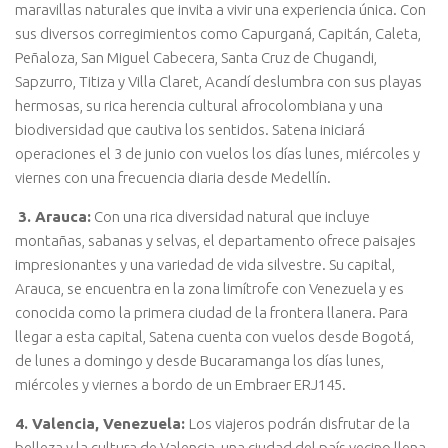
maravillas naturales que invita a vivir una experiencia única. Con
sus diversos corregimientos como Capurganá, Capitán, Caleta,
Peñaloza, San Miguel Cabecera, Santa Cruz de Chugandi,
Sapzurro, Titiza y Villa Claret, Acandí deslumbra con sus playas
hermosas, su rica herencia cultural afrocolombiana y una
biodiversidad que cautiva los sentidos. Satena iniciará
operaciones el 3 de junio con vuelos los días lunes, miércoles y
viernes con una frecuencia diaria desde Medellín.
3. Arauca:
Con una rica diversidad natural que incluye
montañas, sabanas y selvas, el departamento ofrece paisajes
impresionantes y una variedad de vida silvestre. Su capital,
Arauca, se encuentra en la zona limítrofe con Venezuela y es
conocida como la primera ciudad de la frontera llanera. Para
llegar a esta capital, Satena cuenta con vuelos desde Bogotá,
de lunes a domingo y desde Bucaramanga los días lunes,
miércoles y viernes a bordo de un Embraer ERJ145.
4. Valencia, Venezuela:
Los viajeros podrán disfrutar de la
belleza y la cultura de Valencia, una ciudad del país vecino llena