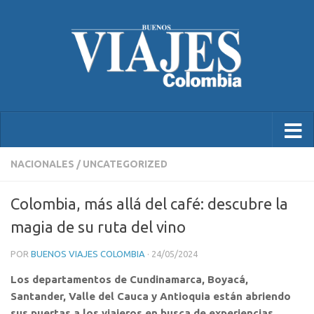
NACIONALES
/
UNCATEGORIZED
Colombia, más allá del café: descubre la
magia de su ruta del vino
POR
BUENOS VIAJES COLOMBIA
·
24/05/2024
Los departamentos de Cundinamarca, Boyacá,
Santander, Valle del Cauca y Antioquia están abriendo
sus puertas a los viajeros en busca de experiencias