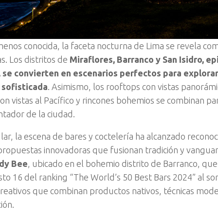
nos conocida, la faceta nocturna de Lima se revela co
s. Los distritos de
Miraflores, Barranco y San Isidro, ep
 se convierten en escenarios perfectos para explorar
 sofisticada
. Asimismo, los rooftops con vistas panorámi
con vistas al Pacífico y rincones bohemios se combinan par
tador de la ciudad.
ular, la escena de bares y coctelería ha alcanzado recono
 propuestas innovadoras que fusionan tradición y vangua
dy Bee
, ubicado en el bohemio distrito de Barranco, que
sto 16 del ranking “The World’s 50 Best Bars 2024” al s
creativos que combinan productos nativos, técnicas mode
ión.