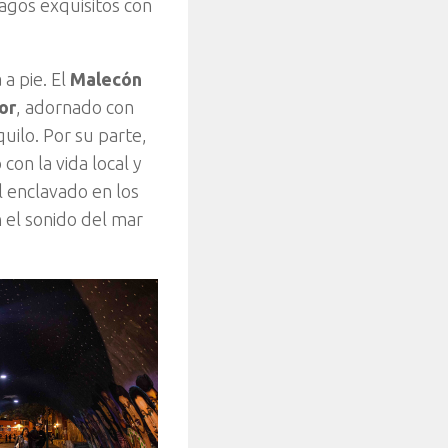
agos exquisitos con
a pie. El
Malecón
or
, adornado con
uilo. Por su parte,
con la vida local y
l enclavado en los
 el sonido del mar