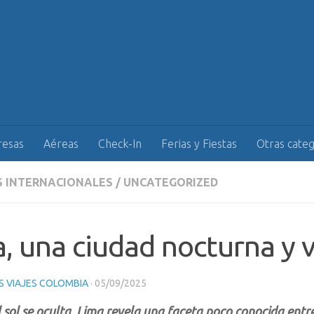
esas
Aéreas
Check-In
Ferias y Fiestas
Otras categ
S INTERNACIONALES
/
UNCATEGORIZED
, una ciudad nocturna y 
 VIAJES COLOMBIA
·
05/09/2025
sol se oculta, Lima revela una faceta poco conocida entre