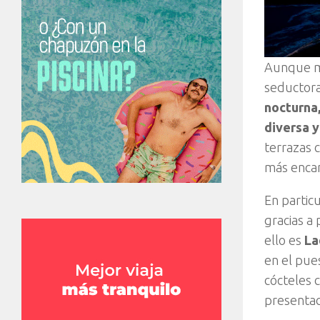
Aunque me
seductora
nocturna,
diversa y
terrazas 
más encan
En partic
gracias a
ello es
La
en el pue
cócteles 
presentac