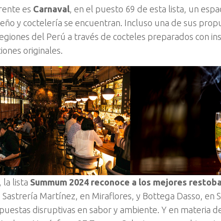
rente es
Carnaval
, en el puesto 69 de esta lista, un espa
eño y coctelería se encuentran. Incluso una de sus propu
regiones del Perú a través de cocteles preparados con in
iones originales.
la lista
Summum 2024 reconoce a los mejores restoba
. Sastrería Martínez, en Miraflores, y Bottega Dasso, en 
uestas disruptivas en sabor y ambiente. Y en materia d