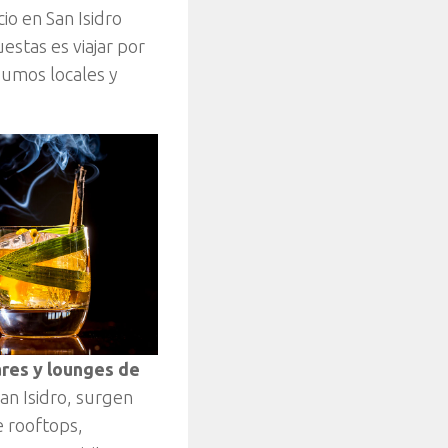
cio en San Isidro
estas es viajar por
sumos locales y
res y lounges de
San Isidro, surgen
e rooftops,