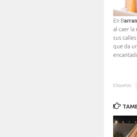
En B
arran
al caer la
sus calle
que da un 
encantado
Etiquetas:
TAMB