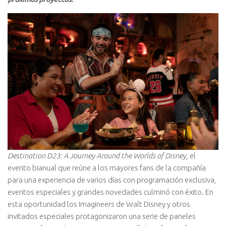
Destination D23: A Journey Around the Worlds of Disney,
el
evento bianual que reúne a los mayores fans de la compañía
para una experiencia de varios días con programación exclusiva,
eventos especiales y grandes novedades culminó con éxito. En
esta oportunidad los Imagineers de Walt Disney y otros
invitados especiales protagonizaron una serie de paneles