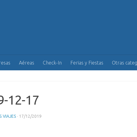
esas
Aéreas
Check-In
Ferias y Fiestas
Otras categ
9-12-17
 VIAJES
·
17/12/2019