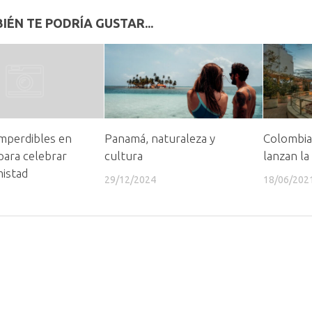
IÉN TE PODRÍA GUSTAR...
imperdibles en
Panamá, naturaleza y
Colombia
para celebrar
cultura
lanzan la
istad
29/12/2024
18/06/202