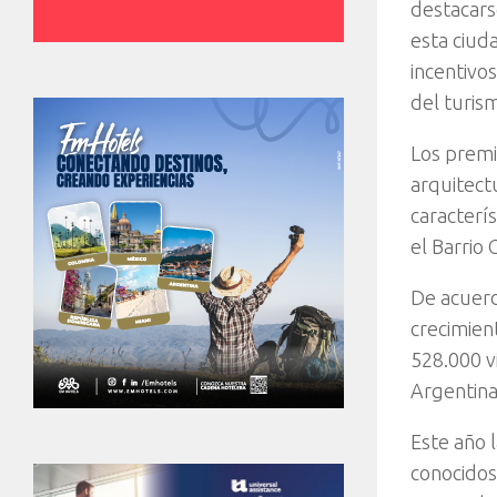
destacars
esta ciud
incentivos
del turis
Los premi
arquitect
caracterí
el Barrio 
De acuerd
crecimien
528.000 v
Argentina 
Este año 
conocidos