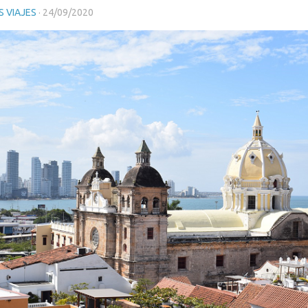
 VIAJES
·
24/09/2020