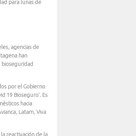
dad para lunas de
les, agencias de
artagena han
e bioseguridad
os por el Gobierno
vid 19 Bioseguro’. Es
ésticos hacia
Avianca, Latam, Viva
a reactivación de la