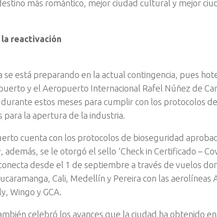
destino más romántico, mejor ciudad cultural y mejor ciu
la reactivación
 se está preparando en la actual contingencia, pues hote
u puerto y el Aeropuerto Internacional Rafel Núñez de C
 durante estos meses para cumplir con los protocolos d
 para la apertura de la industria.
erto cuenta con los protocolos de bioseguridad aprobad
, además, se le otorgó el sello ‘Check in Certificado – Co
conecta desde el 1 de septiembre a través de vuelos dom
ucaramanga, Cali, Medellín y Pereira con las aerolíneas 
Fly, Wingo y GCA.
ambién celebró los avances que la ciudad ha obtenido en l