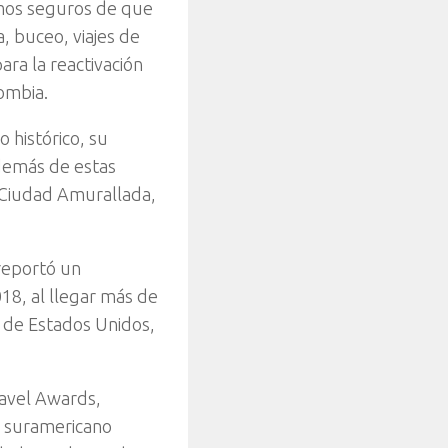
amos seguros de que
, buceo, viajes de
ara la reactivación
lombia.
 histórico, su
Además de estas
a Ciudad Amurallada,
reportó un
018, al llegar más de
n de Estados Unidos,
ravel Awards,
el suramericano