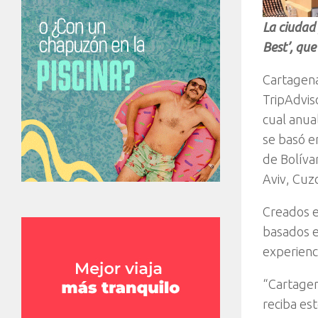
La ciudad 
Best’, que
Cartagena
TripAdviso
cual anual
se basó en
de Bolívar
Aviv, Cuz
Creados e
basados en
experienc
“Cartagen
reciba es