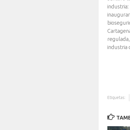
industria
inaugurar
bioseguri
Cartagena
regulada,
industria
Etiquetas:
TAMB