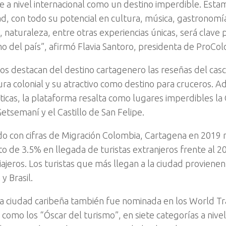
e a nivel internacional como un destino imperdible. Est
ad, con todo su potencial en cultura, música, gastronomía
, naturaleza, entre otras experiencias únicas, será clave p
mo del país”, afirmó Flavia Santoro, presidenta de ProCo
os destacan del destino cartagenero las reseñas del casco
ura colonial y su atractivo como destino para cruceros. 
sticas, la plataforma resalta como lugares imperdibles l
Getsemaní y el Castillo de San Felipe.
o con cifras de Migración Colombia, Cartagena en 2019 
to de 3.5% en llegada de turistas extranjeros frente al 2
iajeros. Los turistas que más llegan a la ciudad proviene
y Brasil.
la ciudad caribeña también fue nominada en los World T
 como los “Óscar del turismo”, en siete categorías a niv