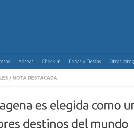
esas
Aéreas
Check-In
Ferias y Fiestas
Otras categ
LES
/
NOTA DESTACADA
agena es elegida como un
res destinos del mundo