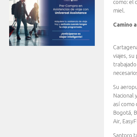
como: el 
miel.
Camino a 
Cartagena
viajes, s
trabajado
necesarios
Su aeropu
Nacional y
así como 
Bogotá, B
Air, Easy
Santoro t