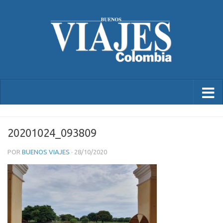
20201024_093809
POR
BUENOS VIAJES
·
28/10/2020