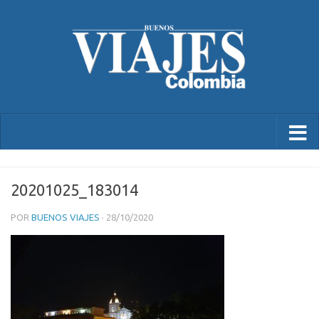
20201025_183014
POR
BUENOS VIAJES
·
28/10/2020