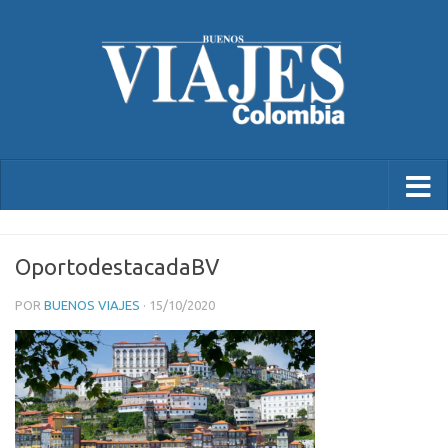
OportodestacadaBV
POR
BUENOS VIAJES
·
15/10/2020