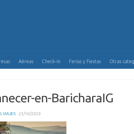
esas
Aéreas
Check-In
Ferias y Fiestas
Otras categ
necer-en-BaricharaIG
 VIAJES
·
23/10/2020