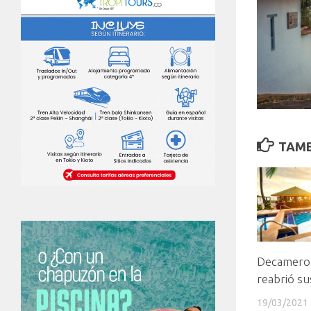
TAMB
Decameron
reabrió su
19/03/2021